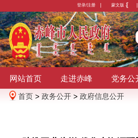
登录/注册
|
蒙文版
|
网站首页
走进赤峰
党务公
首页
>
政务公开
>
政府信息公开
办事服务
政民互动
数据发