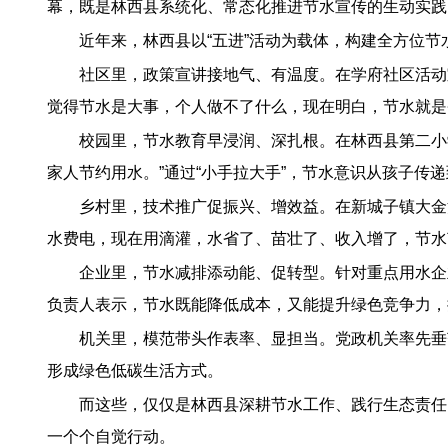
幕，既是林西县系统化、常态化推进节水宣传的生动实践
近年来，林西县以“五进”活动为载体，构建全方位
社区里，政策宣讲接地气、有温度。在学府社区活动
觉得节水是大事，个人做不了什么，现在明白，节水就是
校园里，节水教育早浸润、深扎根。在林西县第二小
家人节约用水。”通过“小手拉大手”，节水意识从孩子传
乡村里，技术推广促振兴、增效益。在新城子镇大金沟
水费电，现在用滴灌，水省了、苗壮了、收入增了，节水
企业里，节水减排添动能、促转型。针对重点用水企
负责人表示，节水既能降低成本，又能提升绿色竞争力，推
机关里，模范带头作表率、显担当。党政机关率先垂
形成绿色低碳生活方式。
而这些，仅仅是林西县深耕节水工作、践行生态责任
一个个自觉行动。