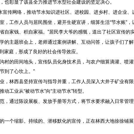
，也彰显了该县全力推进节水型社会建设的坚定决心。
节水宣传网络，推动节水知识进社区、进校园、进乡村、进企业、
室，工作人员与居民围坐，避开生硬宣讲，细算生活“节水账”，
省自家钱、积自家福。”居民李大爷的感慨，道出了社区宣传的
学的主题班会上，老师通过案例讲解、互动问答，让孩子们了解淡
递到家庭，形成了良好的社会传导效应。
村的田间地头，宣传队员化身技术员，与农户细算滴灌、喷灌的“
节到了心坎上。”
业，林西县坚持宣传与指导并重，工作人员深入大井子矿业有限
动工业从“被动节水”向“主动节水”转型。
范，通过陈设展板、发放手册等方式，将节水要求融入日常管理
的一个缩影。持续的、潜移默化的宣传，正在林西大地徐徐铺展