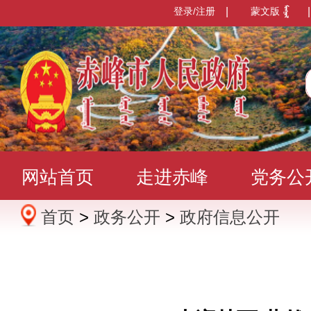
登录/注册
|
蒙文版
|
网站首页
走进赤峰
党务公
首页
>
政务公开
>
政府信息公开
办事服务
政民互动
数据发