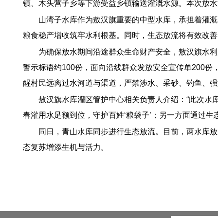
镇、木头营子乡等下游受益乡镇输送灌溉水源。本次放水
山湾子水库作为敖汉旗重要的中型水库，承担着灌溉
粮食稳产增收筑牢水利根基。同时，生态放流将有效改善
为确保放水期间沿途群众生命财产安全，敖汉旗水利
警示标语约100份，面向沿线群众发放安全宣传单20
醒村民远离过水河道与渠道，严禁涉水、采砂、钓鱼、强
敖汉旗水库灌区管护中心相关负责人介绍：“此次水
春灌用水足额到位，守护百姓‘粮袋子’；另一方面通过
同日，青山水库同步进行生态放流。目前，两水库放
态复苏增添生机与活力。