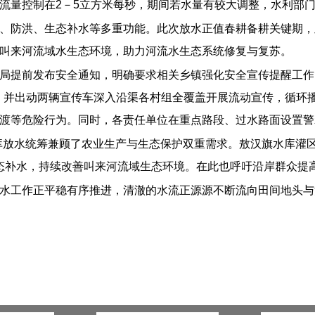
流量控制在2－5立方米每秒，期间若水量有较大调整，水利部
、防洪、生态补水等多重功能。此次放水正值春耕备耕关键期，
叫来河流域水生态环境，助力河流水生态系统修复与复苏。
局提前发布安全通知，明确要求相关乡镇强化安全宣传提醒工作
0份，并出动两辆宣传车深入沿渠各村组全覆盖开展流动宣传，循
渡等危险行为。同时，各责任单位在重点路段、过水路面设置警
库放水统筹兼顾了农业生产与生态保护双重需求。敖汉旗水库灌
生态补水，持续改善叫来河流域生态环境。在此也呼吁沿岸群众提
水工作正平稳有序推进，清澈的水流正源源不断流向田间地头与