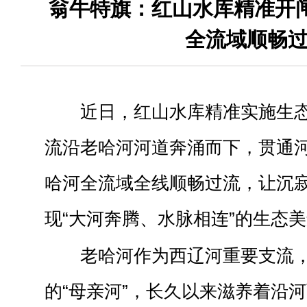
翁牛特旗：红山水库精准开闸
全流域顺畅
近日，
红山水库
精准实施生
流沿老哈河河道奔涌而下，贯通
哈河
全流域全线顺畅过流，让沉
现
“
大河奔腾、水脉相连
”
的生态美
老哈河作为
西辽河
重要支流
的
“
母亲河
”
，长久以来滋养着沿河