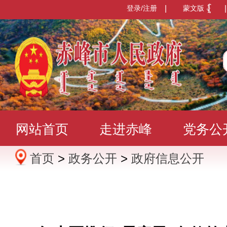
登录/注册
|
蒙文版
|
网站首页
走进赤峰
党务公
首页
>
政务公开
>
政府信息公开
办事服务
政民互动
数据发