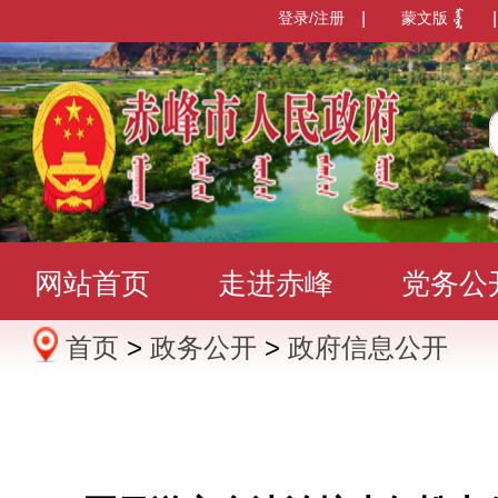
登录/注册
|
蒙文版
|
网站首页
走进赤峰
党务公
首页
>
政务公开
>
政府信息公开
办事服务
政民互动
数据发