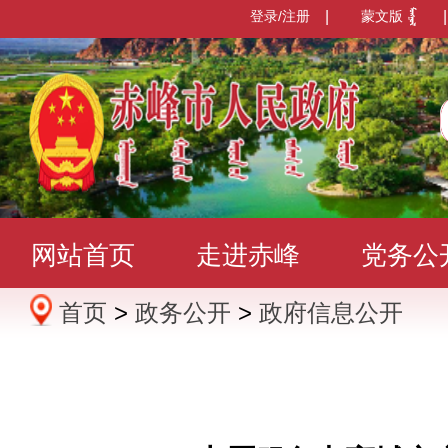
登录/注册
|
蒙文版
|
网站首页
走进赤峰
党务公
首页
>
政务公开
>
政府信息公开
办事服务
政民互动
数据发