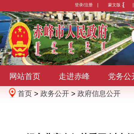
登录/注册
|
蒙文版
|
网站首页
走进赤峰
党务公
首页
>
政务公开
>
政府信息公开
办事服务
政民互动
数据发