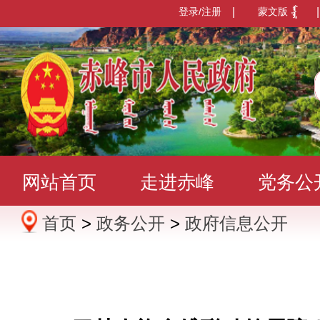
登录/注册
|
蒙文版
|
网站首页
走进赤峰
党务公
首页
>
政务公开
>
政府信息公开
办事服务
政民互动
数据发