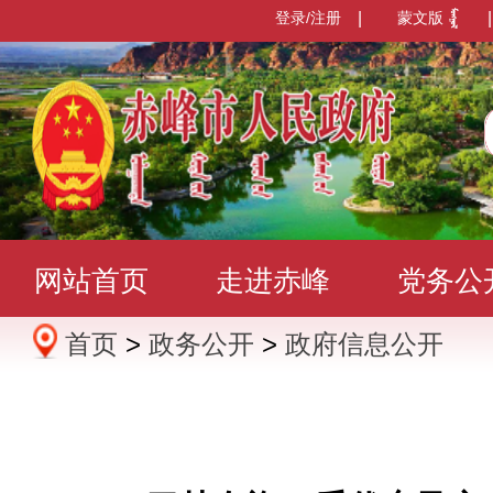
登录/注册
|
蒙文版
|
网站首页
走进赤峰
党务公
首页
>
政务公开
>
政府信息公开
办事服务
政民互动
数据发