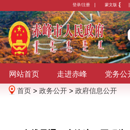
登录/注册
|
蒙文版
|
网站首页
走进赤峰
党务公
首页
>
政务公开
>
政府信息公开
办事服务
政民互动
数据发