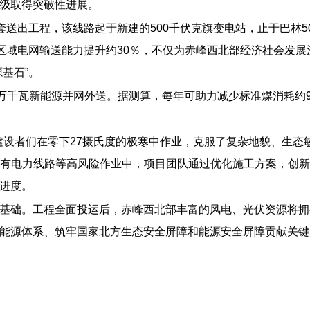
级取得突破性进展。
套送出工程，该线路起于新建的500千伏克旗变电站，止于巴林
可将区域电网输送能力提升约30％，不仅为赤峰西北部经济社会
基石”。
万千瓦新能源并网外送。据测算，每年可助力减少标准煤消耗约92
，建设者们在零下27摄氏度的极寒中作业，克服了复杂地貌、生
千伏既有电力线路等高风险作业中，项目团队通过优化施工方案，创
进度。
基础。工程全面投运后，赤峰西北部丰富的风电、光伏资源将拥
能源体系、筑牢国家北方生态安全屏障和能源安全屏障贡献关键