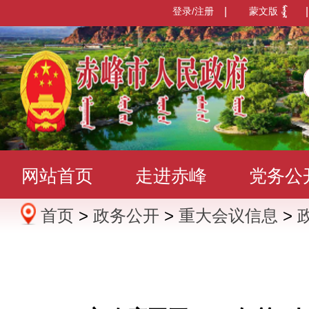
登录/注册
|
蒙文版
|
网站首页
走进赤峰
党务公
首页
>
政务公开
>
重大会议信息
>
办事服务
政民互动
数据发