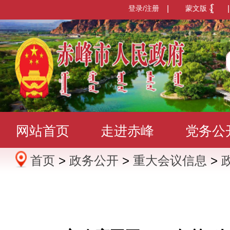
登录/注册
|
蒙文版
|
网站首页
走进赤峰
党务公
首页
>
政务公开
>
重大会议信息
>
办事服务
政民互动
数据发