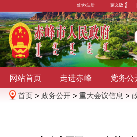
登录/注册
|
蒙文版
|
网站首页
走进赤峰
党务公
首页
>
政务公开
>
重大会议信息
>
办事服务
政民互动
数据发