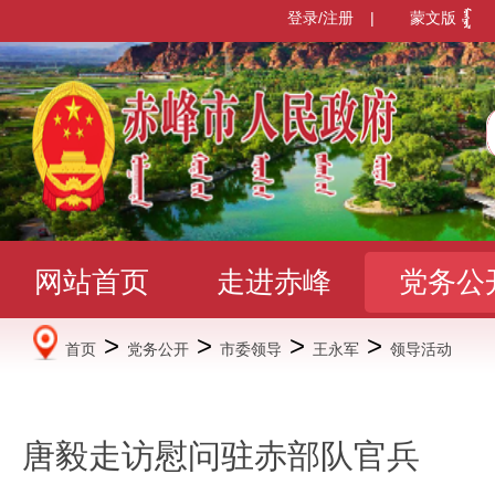
登录/注册
|
蒙文版
网站首页
走进赤峰
党务公
>
>
>
>
首页
党务公开
市委领导
王永军
领导活动
办事服务
政民互动
数据发
唐毅走访慰问驻赤部队官兵