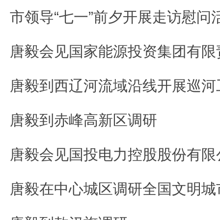
市领导“七一”前夕开展走访慰问
唐毅到西辽河流域沿线开展巡河
唐毅到赤峰高新区调研