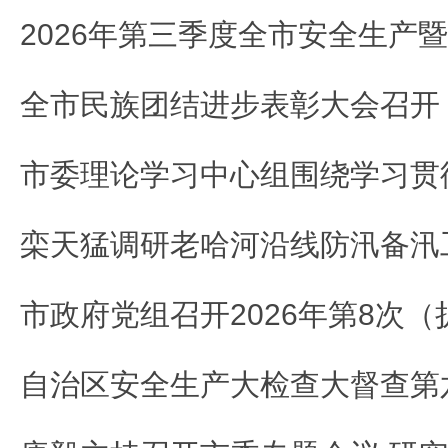
栾天猛调研老哈河沿线防汛备汛