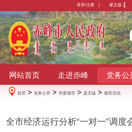
登录/注册
|
蒙文版
网站首页
走进赤峰
党务公
>
>
>
>
首页
党务公开
市委领导
栾天猛
领导活动
办事服务
政民互动
数据发