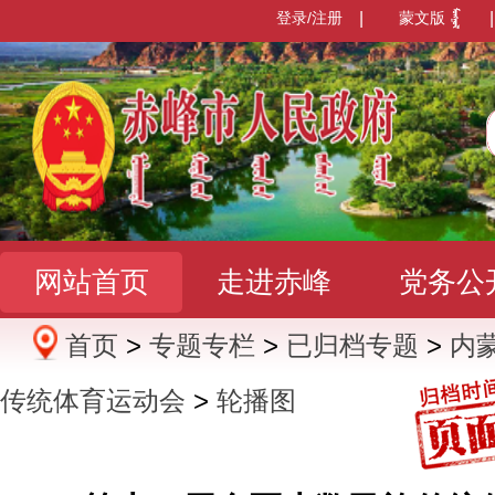
登录/注册
|
蒙文版
|
网站首页
走进赤峰
党务公
首页
>
专题专栏
>
已归档专题
>
内
办事服务
政民互动
数据发
传统体育运动会
>
轮播图