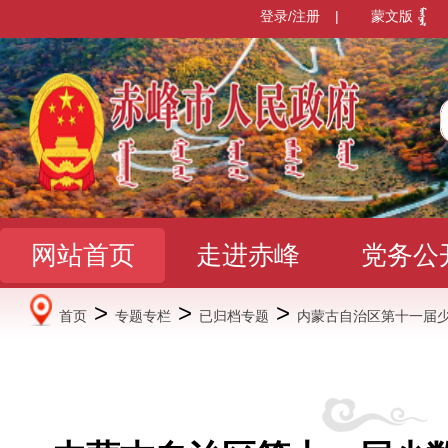
登录/注册
|
蒙文版
网站首页
走进赤峰
党务公
>
>
>
首页
专题专栏
已归档专题
内蒙古自治区第十一届
办事服务
政民互动
数据发