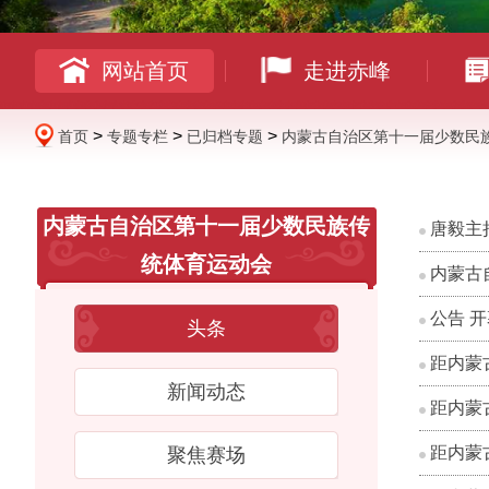
网站首页
走进赤峰
>
>
>
首页
专题专栏
已归档专题
内蒙古自治区第十一届少数民
内蒙古自治区第十一届少数民族传
唐毅主
统体育运动会
内蒙古
公告 
头条
距内蒙
新闻动态
距内蒙
距内蒙
聚焦赛场