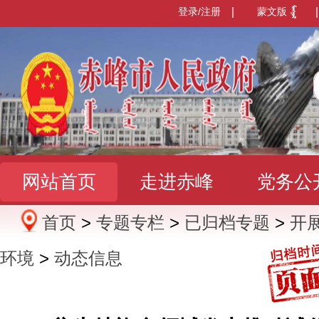
登录/注册
|
蒙文版
|
网站首页
走进赤峰
党务公
首页
>
专题专栏
>
已归档专题
>
开
办事服务
政民互动
数据发
环境
>
动态信息