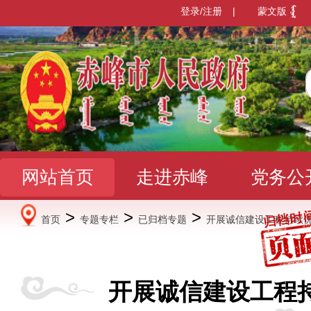
登录/注册
|
蒙文版
网站首页
走进赤峰
党务公
>
>
>
首页
专题专栏
已归档专题
开展诚信建设工程持续
办事服务
政民互动
数据发
开展诚信建设工程