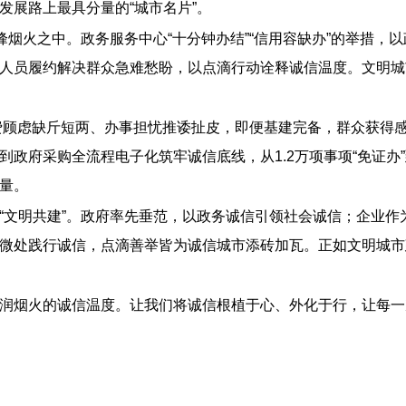
发展路上最具分量的“城市名片”。
峰烟火之中。政务服务中心“十分钟办结”“信用容缺办”的举措
人员履约解决群众急难愁盼，以点滴行动诠释诚信温度。文明城
若消费顾虑缺斤短两、办事担忧推诿扯皮，即便基建完备，群众获
政府采购全流程电子化筑牢诚信底线，从1.2万项事项“免证办”
量。
“文明共建”。政府率先垂范，以政务诚信引领社会诚信；企业
微处践行诚信，点滴善举皆为诚信城市添砖加瓦。正如文明城市
润烟火的诚信温度。让我们将诚信根植于心、外化于行，让每一