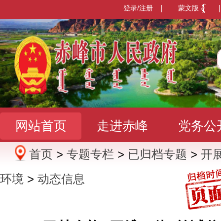
登录/注册
|
蒙文版
|
网站首页
走进赤峰
党务公
首页
>
专题专栏
>
已归档专题
>
开
办事服务
政民互动
数据发
环境
>
动态信息