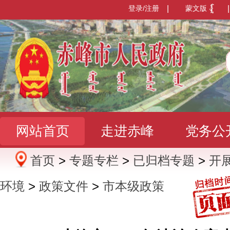
登录/注册
|
蒙文版
|
网站首页
走进赤峰
党务公
首页
>
专题专栏
>
已归档专题
>
开
办事服务
政民互动
数据发
环境
>
政策文件
>
市本级政策