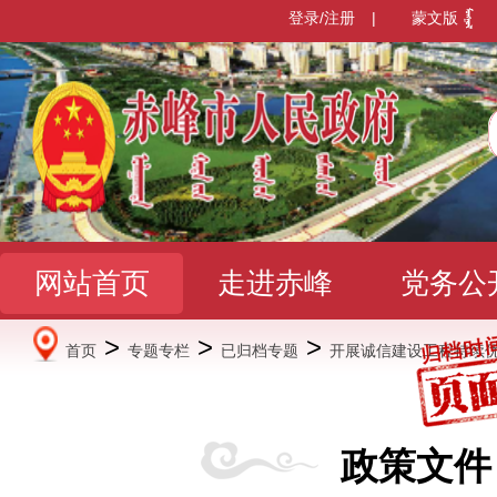
登录/注册
|
蒙文版
网站首页
走进赤峰
党务公
>
>
>
首页
专题专栏
已归档专题
开展诚信建设工程持续
办事服务
政民互动
数据发
政策文件