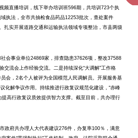
视频直播培训，线下举办培训班596期，共培训723个执
域执法，全市共抽检食品药品12253批次，查处案件
88家。扎实开展道路交通和运输执法领域专项整治，市县两级
业单位24869家，排查隐患37626项，整改37588
验交流会上作经验交流。二是持续深化“大调解”工作格
委员会，2名个人被评为全国模范人民调解员。开展服务基
政复议化解争议作用。持续推进行政复议规范化建设，“赤峰
为提高行政复议质效提供智力支撑。截至目前，共办理行
政府共办理人大代表建议276件，办复率100％，满意