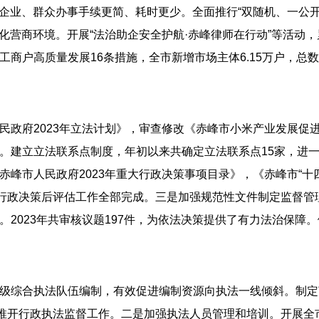
，企业、群众办事手续更简、耗时更少。全面推行“双随机、一公开
治化营商环境。开展“法治助企安全护航·赤峰律师在行动”等活动
体工商户高质量发展16条措施，全市新增市场主体6.15万户，总
民政府2023年立法计划》，审查修改《赤峰市小米产业发展促
。建立立法联系点制度，年初以来共确定立法联系点15家，进
峰市人民政府2023年重大行政决策事项目录》，《赤峰市“十
大行政决策后评估工作全部完成。三是加强规范性文件制定监督
2023年共审核议题197件，为依法决策提供了有力法治保障
级综合执法队伍编制，有效促进编制资源向执法一线倾斜。制定
面推开行政执法监督工作。二是加强执法人员管理和培训。开展全