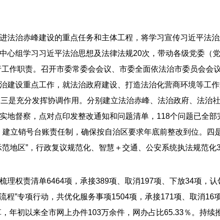
进法治赤峰建设的重点任务和主体工程，将学习宣传习近平法治
中心组学习习近平法治思想及法律法规20次，带动各级党委（党
履行工作职责。召开市委常委会会议、市委全面依法治市委员会会
治建设重点工作，就法治政府建设、打造法治化营商环境等工作
三是充分发挥协调作用。分别建立法治赤峰、法治政府、法治社会
实地督察，点对点印发整改通知和问题清单，118个问题已全
措施，建立销号台账责任制，确保按自治区要求年底前整改到位。
范地区”，行政复议规范化、智慧＋交通、公安系统执法规范化3
权责清单6464项，承接389项、取消197项、下放34项，认
流程”专项行动，共优化服务事项1504项，承接171项、取消1
革，年初以来全市网上办件103万余件，网办占比65.33％。持