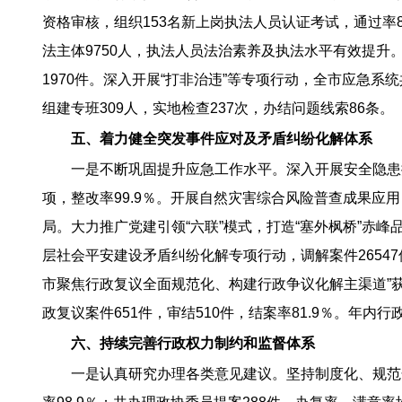
资格审核，组织153名新上岗执法人员认证考试，通过率8
法主体9750人，执法人员法治素养及执法水平有效提升
1970件。深入开展“打非治违”等专项行动，全市应急系
组建专班309人，实地检查237次，办结问题线索86条。
五、着力健全突发事件应对及矛盾纠纷化解体系
一是不断巩固提升应急工作水平。深入开展安全隐患排查
项，整改率99.9％。开展自然灾害综合风险普查成果应
局。大力推广党建引领“六联”模式，打造“塞外枫桥”赤
层社会平安建设矛盾纠纷化解专项行动，调解案件26547
市聚焦行政复议全面规范化、构建行政争议化解主渠道”
政复议案件651件，审结510件，结案率81.9％。年内
六、持续完善行政权力制约和监督体系
一是认真研究办理各类意见建议。坚持制度化、规范