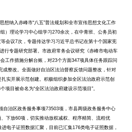
思想纳入赤峰市“八五”普法规划和全市宣传思想文化工作
组）理论学习中心组学习270余次，在中青班、公务员初
议等会议7次，专题传达学习习近平总书记在第十个国家宪
进行专题研究部署。市政府常务会议研究《赤峰市电动车
工作措施分解台账，对23个方面347项具体任务跟踪问
部完成整改。全面做好自治区法治督察反馈问题整改，针对
四是扎实开展示范创建。积极组织参加全区法治政府示范创
个项目被命名为“全区法治政府建设示范项目”。
领自治区政务服务事项73503项，市县两级政务服务中心
6项、下放60项，切实推动放权减权、程序精简、流程优
续推进电子证照数据汇聚，目前已汇集176类电子证照数据，