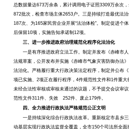
总数据量达673万余条，累计调用电子证照3309万余次
872批次，检查市场主体2653户。三是持续打造最优法
187次、为165家民营企业开展“法治体检”。制定促进个
后保留10项，实施告知承诺制12项。
三、进一步推进政府治理规范化程序化法治化
一是有序推进政府立法工作。制定并发布《赤峰市人
法规草案，公开发布并实施《赤峰市气象灾害防御办法》
法治化。严格履行重大行政决策法定程序，制定并公布《赤
项已实施、2项正在履行程序，4件规范性文件和1件重
未经合法性审核或审核未通过的议题，不予提交会议审议。
范性文件311件、失效 252件、废止179件。
四、全力推进行政执法严格规范公正文明
一是持续深化综合行政执法改革。重新核定市县乡三
动基层实现行政执法监督全覆盖，全市150个司法所全