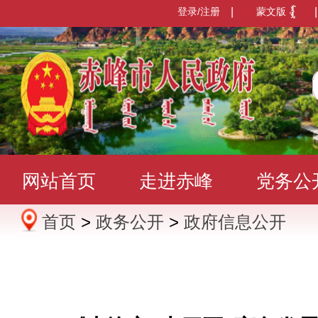
登录/注册
|
蒙文版
|
网站首页
走进赤峰
党务公
首页
>
政务公开
>
政府信息公开
办事服务
政民互动
数据发