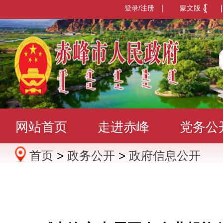
登录/注册
|
蒙文版
|
网站首页
走进赤峰
党务公
首页
>
政务公开
>
政府信息公开
办事服务
政民互动
数据发