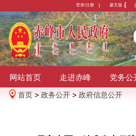
登录/注册
|
蒙文版
|
网站首页
走进赤峰
党务公
首页
>
政务公开
>
政府信息公开
办事服务
政民互动
数据发