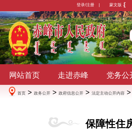
登录/注册
|
蒙文版
网站首页
走进赤峰
党务公
>
>
>
首页
政务公开
政府信息公开
法定主动公开内容
办事服务
政民互动
数据发
保障性住