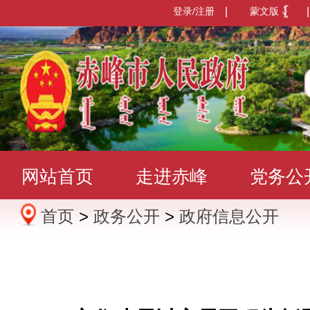
登录/注册
|
蒙文版
|
网站首页
走进赤峰
党务公
首页
>
政务公开
>
政府信息公开
办事服务
政民互动
数据发