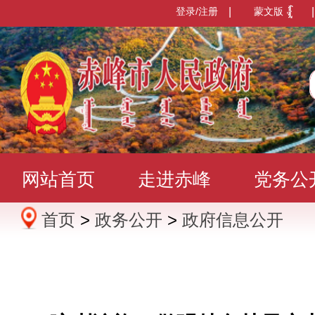
登录/注册
|
蒙文版
|
网站首页
走进赤峰
党务公
首页
>
政务公开
>
政府信息公开
办事服务
政民互动
数据发