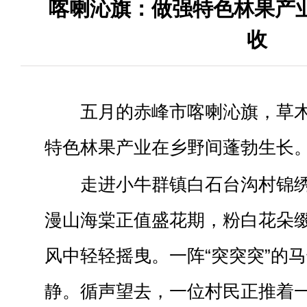
喀喇沁旗：做强特色林果产业
收
五月的赤峰市喀喇沁旗，草
特色林果产业在乡野间蓬勃生长
走进小牛群镇白石台沟村锦
漫山海棠正值盛花期，粉白花朵
风中轻轻摇曳。一阵“突突突”的
静。循声望去，一位村民正推着