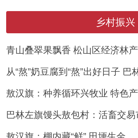
乡村振兴
敖汉旗：种养循环兴牧业 特色
敖汉旗：棚内藏“鲜” 田埂生金