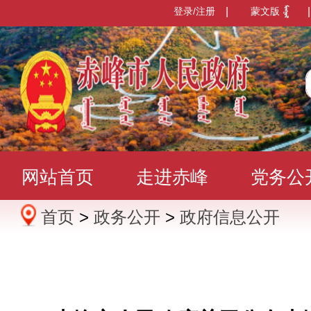
登录/注册
|
蒙文版
|
网站首页
走进赤峰
党务公
首页
>
政务公开
>
政府信息公开
办事服务
政民互动
数据发